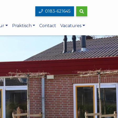
0183-621645
ur
Praktisch
Contact
Vacatures